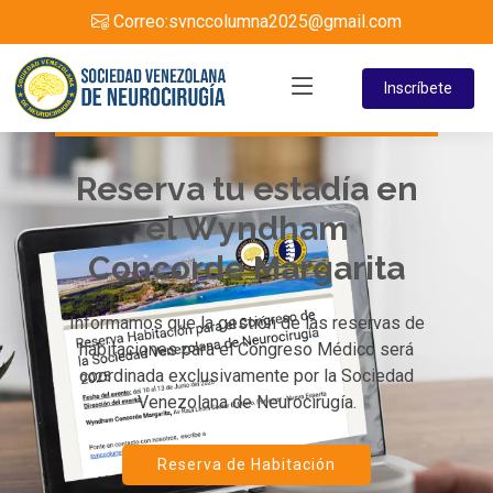
Correo:
svnccolumna2025@gmail.com
Inscríbete
Reserva tu estadía en
el Wyndham
Concorde Margarita
Informamos que la gestión de las reservas de
habitaciones para el Congreso Médico será
coordinada exclusivamente por la Sociedad
Venezolana de Neurocirugía.
Reserva de Habitación